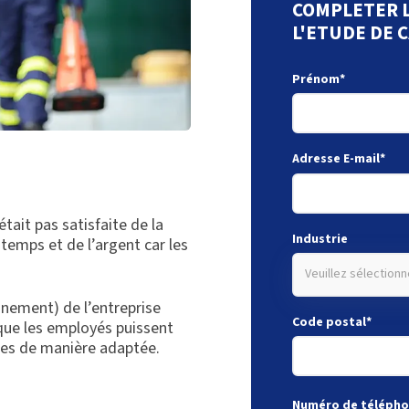
COMPLETER L
L'ETUDE DE 
Prénom
*
Adresse E-mail
*
tait pas satisfaite de la
Industrie
 temps et de l’argent car les
Veuillez sélectionn
nnement) de l’entreprise
Code postal
*
 que les employés puissent
rtes de manière adaptée.
Numéro de téléph