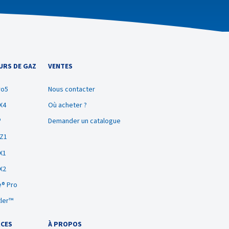
URS DE GAZ
VENTES
ro5
Nous contacter
X4
Où acheter ?
®
Demander un catalogue
BZ1
X1
X2
® Pro
tler™
CES
À PROPOS