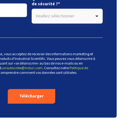
de sécurité ?
*
Veuillez sélectionner
e, vous acceptez de recevoir des informations marketing et
roduits d'Industrial Scientific. Vous pouvez vous désinscrire à
ant sur «se désinscrire» au bas de nos e-mails ou en
 à
unsubscribe@indsci.com
. Consultez notre
Politique de
comprendre comment vos données sont utilisées.