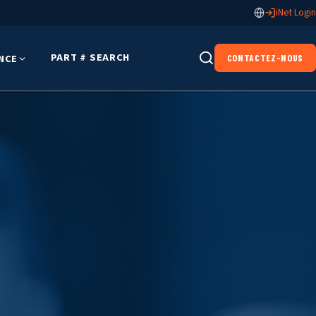
iNet Login
PART # SEARCH
NCE
CONTACTEZ-NOUS