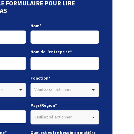
E FORMULAIRE POUR LIRE
CAS
Nom
*
Nom de l'entreprise
*
Fonction
*
er
Veuillez sélectionner
Pays/Région
*
Veuillez sélectionner
one
*
Quel est votre besoin en matière