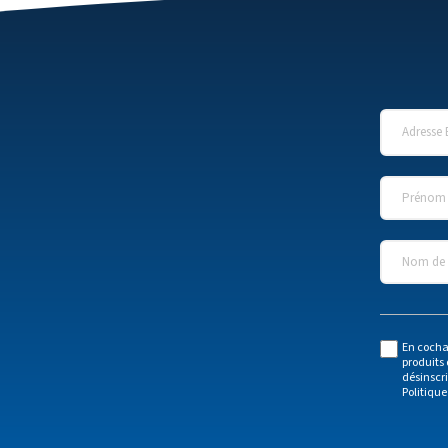
Adresse 
Prénom
*
Nom de l
En cocha
produits 
désinscr
Politique