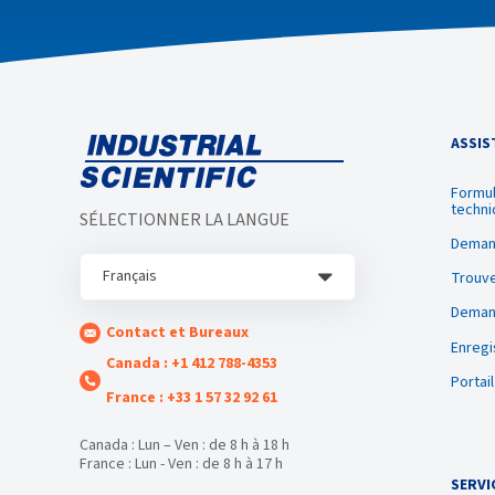
ASSIS
Formul
techni
SÉLECTIONNER LA LANGUE
Deman
Français
Trouve
Demand
Contact et Bureaux
Enregi
Canada : +1 412 788-4353
Portai
France : +33 1 57 32 92 61
Canada : Lun – Ven : de 8 h à 18 h
France : Lun - Ven : de 8 h à 17 h
SERVI