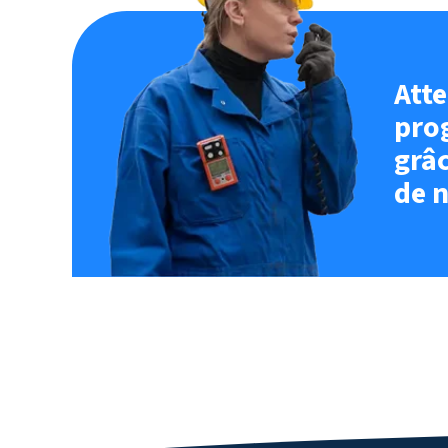
Atte
pro
grâc
de n