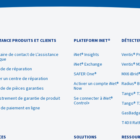
TANCE PRODUITS ET CLIENTS
PLATEFORM INET®
DÉTECTE
aire de contact de L’assistance
iNet® Insights
Ventis® P
que
iNet® Exchange
Ventis® M
de de réparation
SAFER One®
MX6 iBrid
r un centre de réparation
Activer un compte iNet®
Radius® 
e de pièces garanties
Now
Tango® T
strement de garantie de produit
Se connecter à iNet®
Control+
Tango® T
l de paiement en ligne
GasBadge
T40 II Rat
CES
SOLUTIONS
RESSOUR