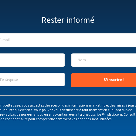
Rester informé
E-mail
*
Nom
*
'entreprise
*
nt cette case, vous acceptez de recevoir des informations marketing et des mises à jour 
d'Industrial Scientific. Vous pouvez vous désinscrire à tout moment en cliquant sur «se
ire» au bas de nos e-mails ou en envoyant un e-mail à
unsubscribe@indsci.com
. Consult
 de confidentialité
pour comprendre comment vos données sont utilisées.