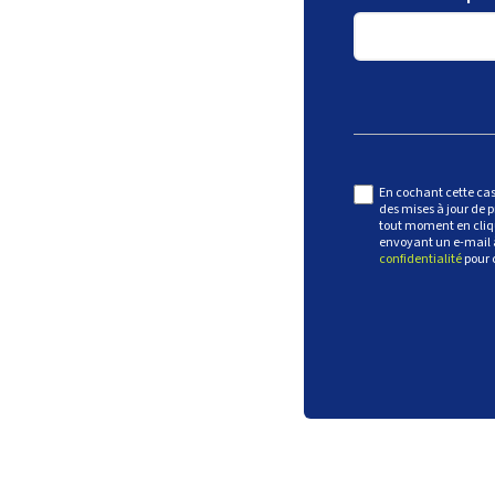
En cochant cette cas
des mises à jour de p
tout moment en cliqu
envoyant un e-mail
confidentialité
pour 