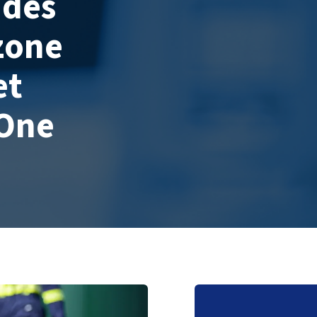
 des
zone
et
 One